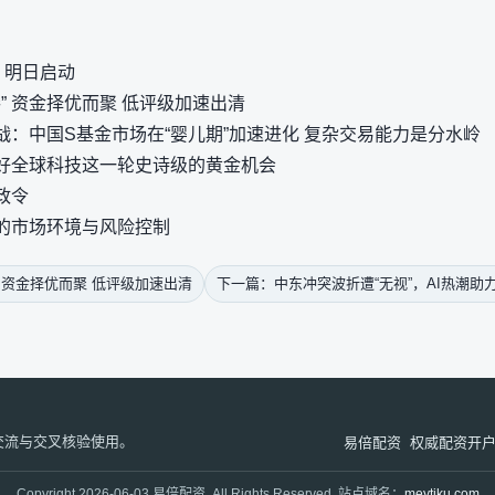
，明日启动
棒” 资金择优而聚 低评级加速出清
：中国S基金市场在“婴儿期”加速进化 复杂交易能力是分水岭
好全球科技这一轮史诗级的黄金机会
政令
的市场环境与风险控制
” 资金择优而聚 低评级加速出清
下一篇：中东冲突波折遭“无视”，AI热潮助
交流与交叉核验使用。
易倍配资
权威配资开
Copyright 2026-06-03 易倍配资. All Rights Reserved. 站点域名：
meytiku.com